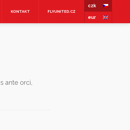
czk
KONTAKT
FLYUNITED.CZ
eur
s ante orci,