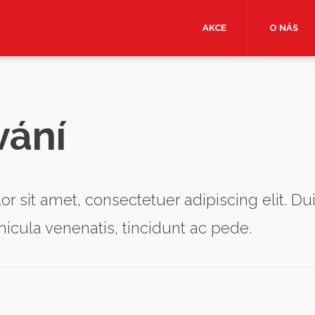
Eshop4events (E4E) by FLY UNITED
AKCE
O NÁS
vání
 sit amet, consectetuer adipiscing elit. Dui
hicula venenatis, tincidunt ac pede.